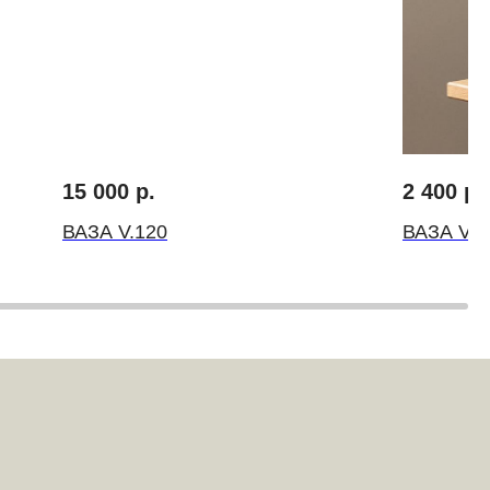
15 000
р.
2 400
р.
ВАЗА V.120
ВАЗА V.1
FLOWERNA ® Все права защищены
ИП Крылов Михаил Михайлович
ИНН 10509541560 ОГРН 314501832300035