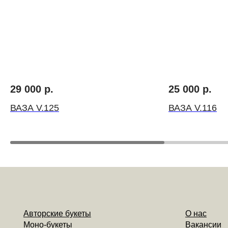
Авторские букеты
О нас
Моно-букеты
Вакансии
29 000
р.
25 000
р.
Свадебные букеты
Инструкция по ух
Корзины цветов
Цветочный коворк
ВАЗА V.125
ВАЗА V.116
Шляпные коробки с цветами
Личный кабинет
Доставка
Контакты