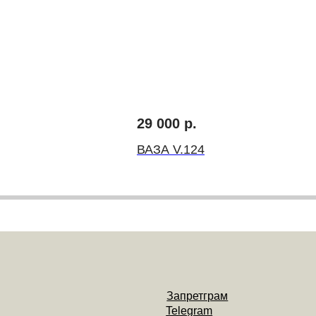
Запретграм
Telegram
29 000
р.
Pinterest
оду
инг
ВАЗА V.124
Договор-оферта
Политика конциденциальности