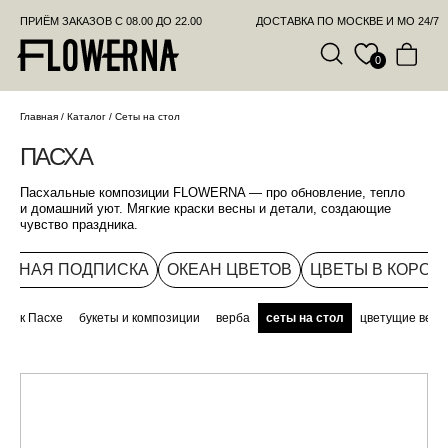
ПРИЁМ ЗАКАЗОВ С 08.00 ДО 22.00
ДОСТАВКА ПО МОСКВЕ И МО 24/7
ПОЗВО
0
ПАСХА
Главная
/
Каталог
/
Сеты на стол
Пасхальные композиции FLOWERNA — про обновление, тепло
и домашний уют. Мягкие краски весны и детали, создающие
чувство праздника.
ОЧНАЯ ПОДПИСКА
ОКЕАН ЦВЕТОВ
ЦВЕТЫ В КОРОБ
всё к Пасхе
букеты и композиции
верба
сеты на стол
цветущие ветв