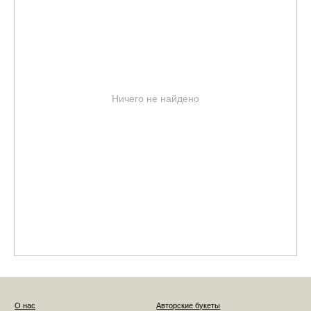
Ничего не найдено
О нас
Авторские букеты
Вакансии
Моно-букеты
Цветочный коворкинг
Свадебные букеты
Компаниям
Корзины цветов
Доставка
Шляпные коробки с цветами
Личный кабинет
Инструкция по уходу
Контакты
Запретграм
Telegram
Pinterest
FLOWERNA ® Все права защищены
ИП Крылов Михаил Михайлович
Договор-оферта
ИНН 10509541560
ОГРН 314501832300035
Политика конциденциальности