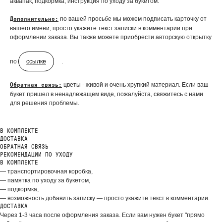
аквапак, подкормка, инструкция по уходу за букетом.
по вашей просьбе мы можем подписать карточку от
Дополнительно:
вашего имени, просто укажите текст записки в комментарии при
оформлении заказа. Вы также можете приобрести авторскую открытку
по
ссылке
.
цветы - живой и очень хрупкий материал. Если ваш
Обратная связь:
букет пришел в ненадлежащем виде, пожалуйста, свяжитесь с нами
для решения проблемы.
В КОМПЛЕКТЕ
ДОБАВЬТЕ ПОДАРОК
ДОСТАВКА
ОБРАТНАЯ СВЯЗЬ
РЕКОМЕНДАЦИИ ПО УХОДУ
В КОМПЛЕКТЕ
— транспортировочная коробка,
— памятка по уходу за букетом,
— подкормка,
— возможность добавить записку — просто укажите текст в комментарии.
ДОСТАВКА
Через 1-3 часа после оформления заказа. Если вам нужен букет "прямо