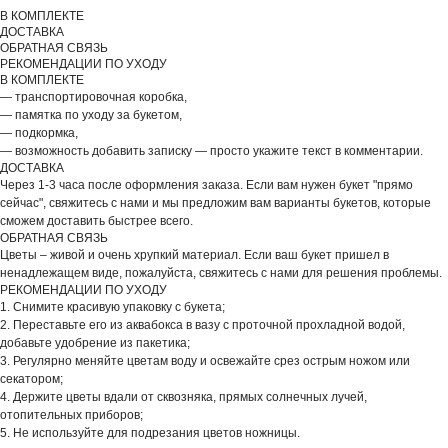
В КОМПЛЕКТЕ
ДОСТАВКА
ОБРАТНАЯ СВЯЗЬ
РЕКОМЕНДАЦИИ ПО УХОДУ
В КОМПЛЕКТЕ
— транспортировочная коробка,
— памятка по уходу за букетом,
— подкормка,
— возможность добавить записку — просто укажите текст в комментарии.
ДОСТАВКА
Через 1-3 часа после оформления заказа. Если вам нужен букет "прямо
сейчас", свяжитесь с нами и мы предложим вам варианты букетов, которые
сможем доставить быстрее всего.
ОБРАТНАЯ СВЯЗЬ
Цветы – живой и очень хрупкий материал. Если ваш букет пришел в
ненадлежащем виде, пожалуйста, свяжитесь с нами для решения проблемы.
РЕКОМЕНДАЦИИ ПО УХОДУ
ВЫБЕРИТЕ ВАЗУ
1. Снимите красивую упаковку с букета;
2. Переставьте его из аквабокса в вазу с проточной прохладной водой,
добавьте удобрение из пакетика;
3. Регулярно меняйте цветам воду и освежайте срез острым ножом или
секатором;
4. Держите цветы вдали от сквозняка, прямых солнечных лучей,
отопительных приборов;
5. Не используйте для подрезания цветов ножницы.