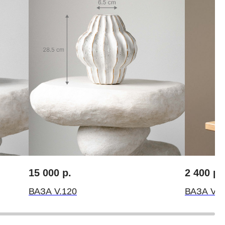
FLOWERNA ® Все права защищены
ИП Крылов Михаил Михайлович
ИНН 10509541560 ОГРН 314501832300035
15 000
р.
2 400
р.
ВАЗА V.120
ВАЗА V.1