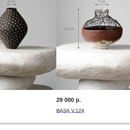
Запретграм
Telegram
Pinterest
оду
инг
Договор-оферта
Политика конциденциальности
29 000
р.
ВАЗА V.124