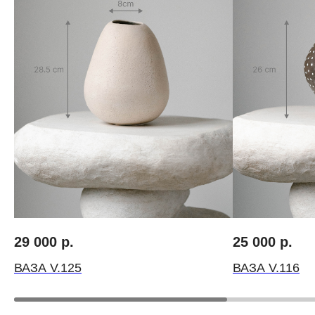
Авторские букеты
О нас
Моно-букеты
Вакансии
Свадебные букеты
Инструкция по ух
Корзины цветов
Цветочный коворк
Шляпные коробки с цветами
Личный кабинет
Доставка
Контакты
29 000
р.
25 000
р.
ВАЗА V.125
ВАЗА V.116