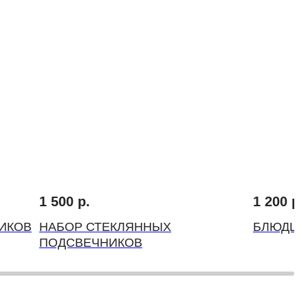
1 500
р.
1 200
р.
ИКОВ
НАБОР СТЕКЛЯННЫХ
БЛЮДЦЕ
ПОДСВЕЧНИКОВ