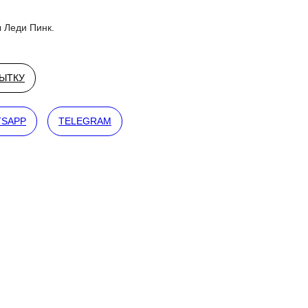
 Леди Пинк.
РЫТКУ
SAPP
TELEGRAM