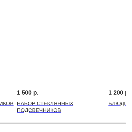
1 500
р.
1 200
р.
ИКОВ
НАБОР СТЕКЛЯННЫХ
БЛЮДЦЕ
ПОДСВЕЧНИКОВ