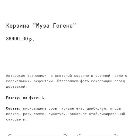
Корзина "Муза Гогена"
39900,00
р.
КУПИТЬ
Авторская композиция в плетеной корзине в осенней гамме с
карамельными акцентами. Отправляем фото композиции перед
доставкой.
Размер: на фото:
L
Состав:
пионовидные розы, хризантемы, цимбидиум, ягоды
илекса, розы тоффи, диантусы, эвкалипт стабилизированный,
сухоцветы.