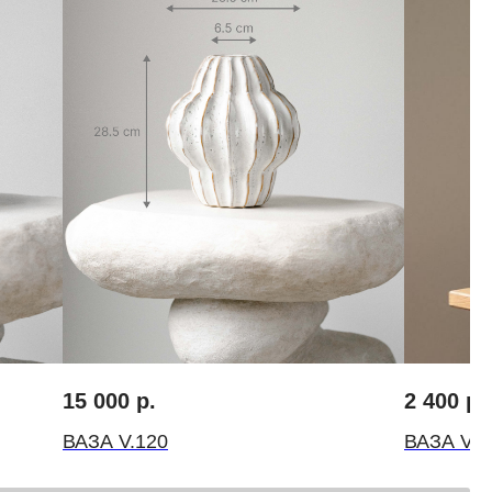
FLOWERNA ® Все права защищены
ИП Крылов Михаил Михайлович
ИНН 10509541560 ОГРН 314501832300035
15 000
р.
2 400
р.
ВАЗА V.120
ВАЗА V.1