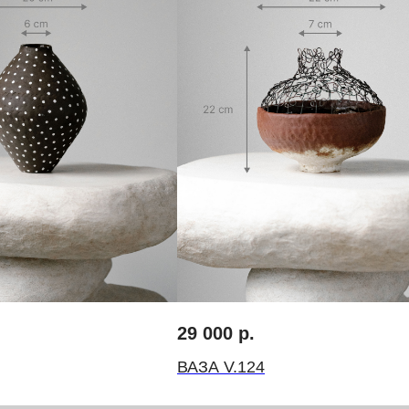
Запретграм
Telegram
Pinterest
оду
инг
Договор-оферта
Политика конциденциальности
29 000
р.
ВАЗА V.124