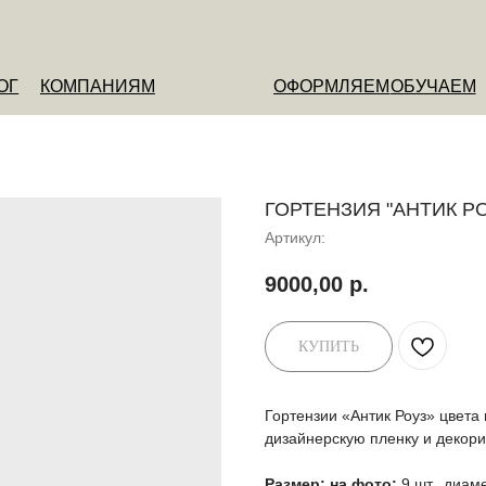
ОМПАНИЯМ
ОФОРМЛЯЕМ
ОБУЧАЕМ
О НАС
ГОРТЕНЗИЯ "АНТИК РО
Артикул:
9000,00
р.
КУПИТЬ
Гортензии «Антик Роуз» цвета
дизайнерскую пленку и декор
Размер: на фото:
9 шт., диам