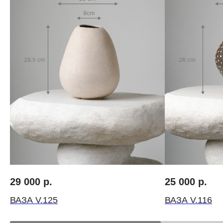
Авторские букеты
О нас
Моно-букеты
Вакансии
Свадебные букеты
Инструкция по ух
Корзины цветов
Цветочный коворк
Шляпные коробки с цветами
Личный кабинет
Доставка
Контакты
29 000
р.
25 000
р.
ВАЗА V.125
ВАЗА V.116