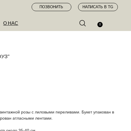
ПОЗВОНИТЬ
НАПИСАТЬ В TG
0
УЗ"
 винтажной розы с лиловыми переливами. Букет упакован в
ирован атласными лентами.
етр около 35-40 см.