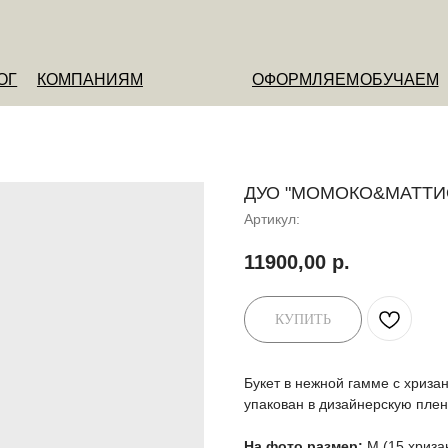
ОМПАНИЯМ
ОФОРМЛЯЕМ
ОБУЧАЕМ
О НАС
ДУО "МОМОКО&МАТТИ
Артикул:
11900,00
р.
КУПИТЬ
Букет в нежной гамме с хриза
упакован в дизайнерскую плен
На фото размер:
M (15 хриза