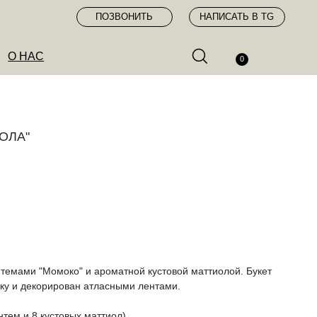
ПОЗВОНИТЬ
НАПИСАТЬ В TG
0
ОЛА"
нтемами "Момоко" и ароматной кустовой маттиолой. Букет
ку и декорирован атласными лентами.
нтем и 8 кустовых маттиол)