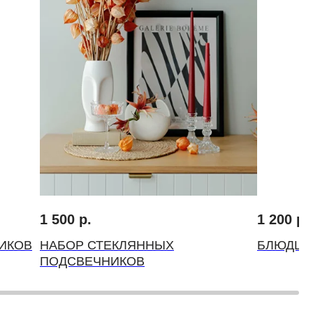
1 500
р.
1 200
р.
ИКОВ
НАБОР СТЕКЛЯННЫХ
БЛЮДЦЕ
ПОДСВЕЧНИКОВ