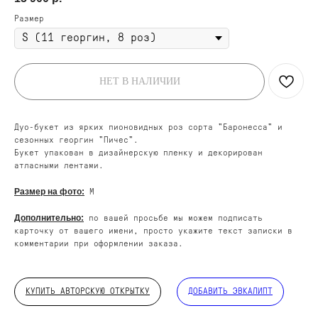
Размер
НЕТ В НАЛИЧИИ
Дуо-букет из ярких пионовидных роз сорта "Баронесса" и
сезонных георгин "Пичес".
Букет упакован в дизайнерскую пленку и декорирован
атласными лентами.
Размер на фото:
М
ДОБАВЬТЕ ПОДАРОК
Дополнительно:
по вашей просьбе мы можем подписать
карточку от вашего имени, просто укажите текст записки в
комментарии при оформлении заказа.
КУПИТЬ АВТОРСКУЮ ОТКРЫТКУ
ДОБАВИТЬ ЭВКАЛИПТ