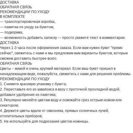
ДОСТАВКА
ОБРАТНАЯ СВЯЗЬ
РЕКОМЕНДАЦИИ ПО УХОДУ
В КОМПЛЕКТЕ
— транспортировочная коробка,
— памятка по уходу за букетом,
— подкормка,
— возможность добавить записку — просто укажите текст в комментарии.
ДОСТАВКА
Через 1-3 часа после оформления заказа. Если вам нужен букет "прямо
сейчас", свяжитесь с нами и мы предложим вам варианты букетов, которые
сможем доставить быстрее всего.
ОБРАТНАЯ СВЯЗЬ
Цветы – живой и очень хрупкий материал. Если ваш букет пришел в
ненадлежащем виде, пожалуйста, свяжитесь с нами для решения проблемы.
РЕКОМЕНДАЦИИ ПО УХОДУ
ВЫБЕРИТЕ ВАЗУ
1. Снимите красивую упаковку с букета;
2. Переставьте его из аквабокса в вазу с проточной прохладной водой,
добавьте удобрение из пакетика;
3. Регулярно меняйте цветам воду и освежайте срез острым ножом или
секатором;
4. Держите цветы вдали от сквозняка, прямых солнечных лучей,
отопительных приборов;
5. Не используйте для подрезания цветов ножницы.