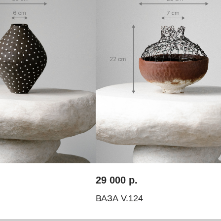
Запретграм
Telegram
Pinterest
оду
инг
Договор-оферта
Политика конциденциальности
29 000
р.
ВАЗА V.124