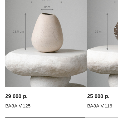
Авторские букеты
О нас
Моно-букеты
Вакансии
Свадебные букеты
Инструкция по ух
Корзины цветов
Цветочный коворк
Шляпные коробки с цветами
Личный кабинет
Доставка
Контакты
29 000
р.
25 000
р.
ВАЗА V.125
ВАЗА V.116