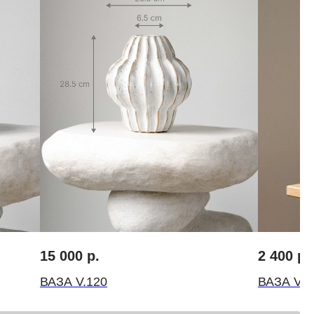
FLOWERNA ® Все права защищены
ИП Крылов Михаил Михайлович
ИНН 10509541560 ОГРН 314501832300035
15 000
р.
2 400
р.
ВАЗА V.120
ВАЗА V.1