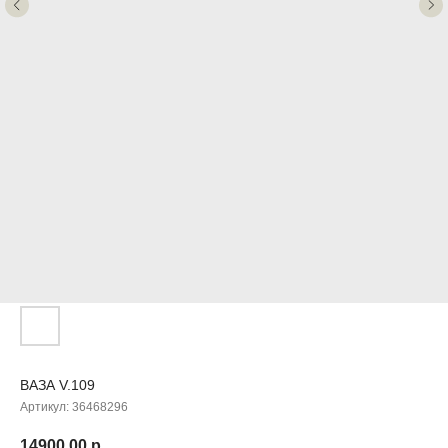
ДОБАВЬТЕ ПОДАРОК
ВАЗА V.109
Артикул:
36468296
14900,00
р.