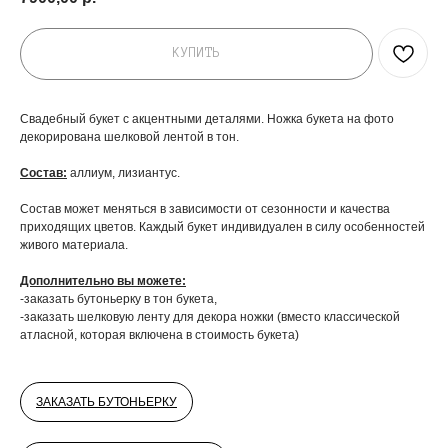
КУПИТЬ
Свадебный букет с акцентными деталями. Ножка букета на фото
декорирована шелковой лентой в тон.
Состав:
аллиум, лизиантус.
Состав может меняться в зависимости от сезонности и качества
приходящих цветов. Каждый букет индивидуален в силу особенностей
живого материала.
Дополнительно вы можете:
-заказать бутоньерку в тон букета,
-заказать шелковую ленту для декора ножки (вместо классической
атласной, которая включена в стоимость букета)
ЗАКАЗАТЬ БУТОНЬЕРКУ
ДОБАВЬТЕ ПОДАРОК