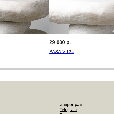
Запретграм
Telegram
29 000
р.
Pinterest
оду
инг
ВАЗА V.124
Договор-оферта
Политика конциденциальности