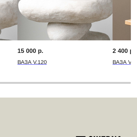
15 000
р.
2 400
р.
ВАЗА V.120
ВАЗА V.1
FLOWERNA ® Все права защищены
ИП Крылов Михаил Михайлович
ИНН 10509541560 ОГРН 314501832300035