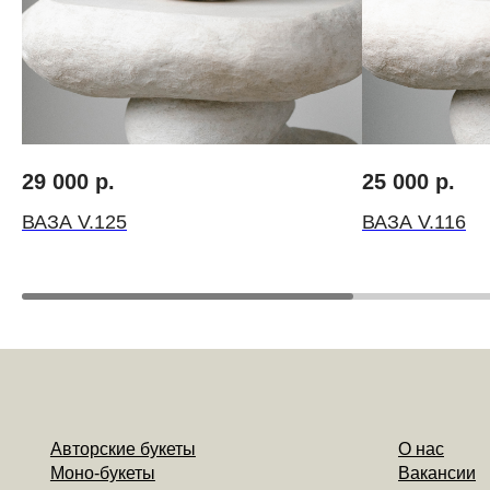
Авторские букеты
О нас
Моно-букеты
Вакансии
29 000
р.
25 000
р.
Свадебные букеты
Инструкция по ух
Корзины цветов
Цветочный коворк
ВАЗА V.125
ВАЗА V.116
Шляпные коробки с цветами
Личный кабинет
Доставка
Контакты