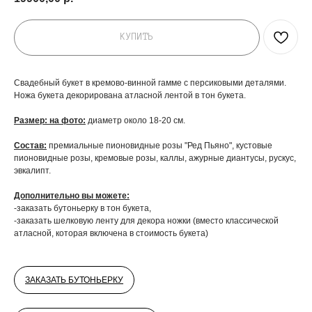
КУПИТЬ
Свадебный букет в кремово-винной гамме с персиковыми деталями.
Ножа букета декорирована атласной лентой в тон букета.
Размер: на фото:
диаметр около 18-20 см.
Состав:
премиальные пионовидные розы "Ред Пьяно", кустовые
пионовидные розы, кремовые розы, каллы, ажурные диантусы, рускус,
эвкалипт.
Дополнительно вы можете:
-заказать бутоньерку в тон букета,
-заказать шелковую ленту для декора ножки (вместо классической
атласной, которая включена в стоимость букета)
ДОБАВЬТЕ ПОДАРОК
ЗАКАЗАТЬ БУТОНЬЕРКУ