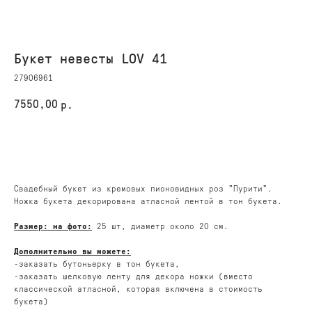
Букет невесты LOV 41
27906961
7550,00
р.
КУПИТЬ
Свадебный букет из кремовых пионовидных роз "Пурити".
Ножка букета декорирована атласной лентой в тон букета.
Размер: на фото:
25 шт, диаметр около 20 см.
Дополнительно вы можете:
-заказать бутоньерку в тон букета,
-заказать шелковую ленту для декора ножки (вместо
классической атласной, которая включена в стоимость
букета)