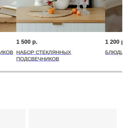
1 500
р.
1 200
р.
ИКОВ
НАБОР СТЕКЛЯННЫХ
БЛЮДЦЕ
ПОДСВЕЧНИКОВ