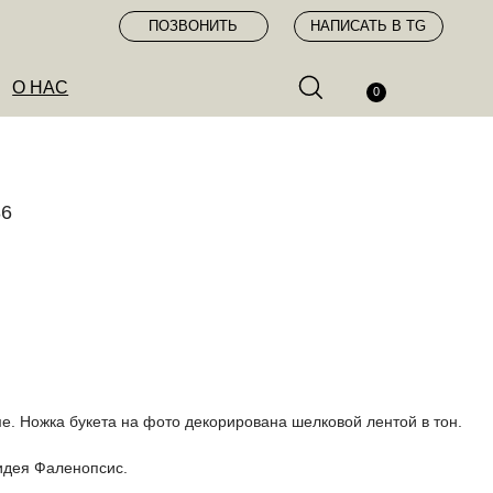
ПОЗВОНИТЬ
НАПИСАТЬ В TG
0
86
е. Ножка букета на фото декорирована шелковой лентой в тон.
идея Фаленопсис.