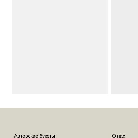
Авторские букеты
О нас
Моно-букеты
Вакансии
Свадебные букеты
Инструкция по ух
Корзины цветов
Цветочный коворк
Шляпные коробки с цветами
Личный кабинет
Доставка
Контакты