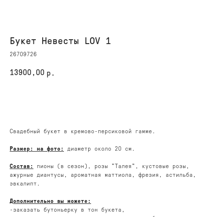
Букет Невесты LOV 1
26709726
13900,00
р.
КУПИТЬ
Свадебный букет в кремово-персиковой гамме.
Размер: на фото:
диаметр около 20 см.
Состав:
пионы (в сезон), розы "Талея", кустовые розы,
ажурные диантусы, ароматная маттиола, фрезия, астильба,
эвкалипт.
Дополнительно вы можете:
-заказать бутоньерку в тон букета,