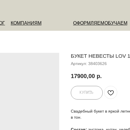
ОМПАНИЯМ
ОФОРМЛЯЕМ
ОБУЧАЕМ
О НАС
БУКЕТ НЕВЕСТЫ LOV 1
Артикул:
38403626
17900,00
р.
КУПИТЬ
Свадебный букет в яркой летн
в тон.
Состав:
эустома, нутан, хелеб