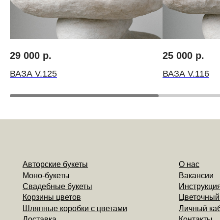
Авторские букеты
О нас
Моно-букеты
Вакансии
Свадебные букеты
Инструкция по ух
Корзины цветов
Цветочный коворк
Шляпные коробки с цветами
Личный кабинет
29 000
р.
25 000
р.
Доставка
Контакты
ВАЗА V.125
ВАЗА V.116
Компаниям