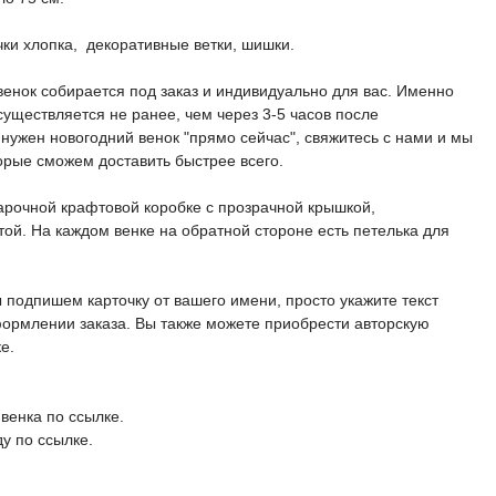
чки хлопка, декоративные ветки, шишки.
венок собирается под заказ и индивидуально для вас. Именно
существляется не ранее, чем через 3-5 часов после
нужен новогодний венок "прямо сейчас", свяжитесь с нами и мы
орые сможем доставить быстрее всего.
арочной крафтовой коробке с прозрачной крышкой,
ой. На каждом венке на обратной стороне есть петелька для
 подпишем карточку от вашего имени, просто укажите текст
формлении заказа. Вы также можете приобрести авторскую
е.
 венка по ссылке.
у по ссылке.