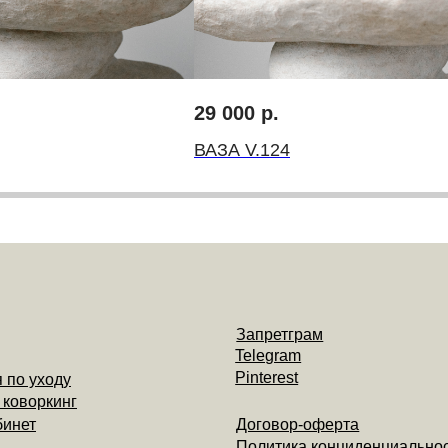
Запретграм
Telegram
Pinterest
оду
инг
Договор-оферта
29 000
р.
Политика конциденциальности
ВАЗА V.124