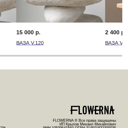
FLOWERNA ® Все права защищены
ИП Крылов Михаил Михайлович
15 000
р.
2 400
р.
ИНН 10509541560 ОГРН 314501832300035
ВАЗА V.120
ВАЗА V.1