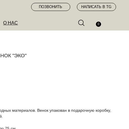
ПОЗВОНИТЬ
НАПИСАТЬ В TG
0
НОК "ЭКО"
одных материалов. Венок упакован в подарочную коробку,
й.
ло 75 см.