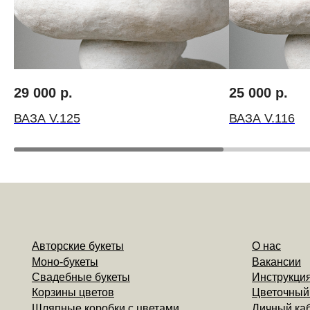
Авторские букеты
О нас
Моно-букеты
Вакансии
Свадебные букеты
Инструкция по ух
Корзины цветов
Цветочный коворк
Шляпные коробки с цветами
Личный кабинет
Доставка
Контакты
29 000
р.
25 000
р.
ВАЗА V.125
ВАЗА V.116
Компаниям