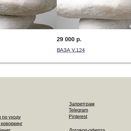
Запретграм
Telegram
Pinterest
оду
инг
Договор-оферта
Политика конциденциальности
29 000
р.
ВАЗА V.124