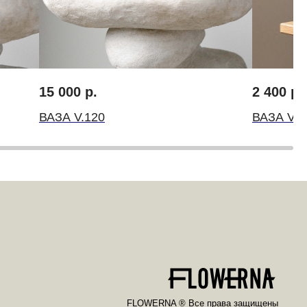
FLOWERNA ® Все права защищены
ИП Крылов Михаил Михайлович
ИНН 10509541560 ОГРН 314501832300035
15 000
р.
2 400
р.
ВАЗА V.120
ВАЗА V.1