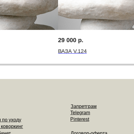
Запретграм
Telegram
Pinterest
оду
инг
Договор-оферта
Политика конциденциальности
29 000
р.
ВАЗА V.124