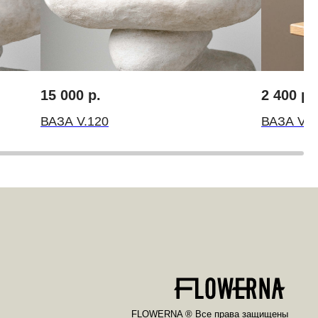
FLOWERNA ® Все права защищены
ИП Крылов Михаил Михайлович
ИНН 10509541560 ОГРН 314501832300035
15 000
р.
2 400
р.
ВАЗА V.120
ВАЗА V.1