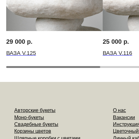
Авторские букеты
О нас
Моно-букеты
Вакансии
Свадебные букеты
Инструкция по ух
Корзины цветов
Цветочный коворк
Шляпные коробки с цветами
Личный кабинет
Доставка
Контакты
29 000
р.
25 000
р.
ВАЗА V.125
ВАЗА V.116
Компаниям