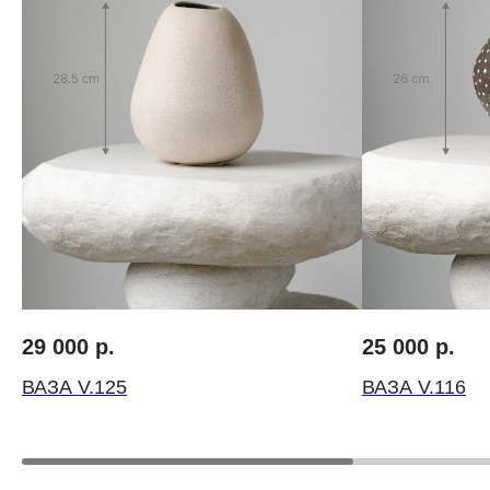
Авторские букеты
О нас
Моно-букеты
Вакансии
Свадебные букеты
Инструкция по у
29 000
р.
25 000
р.
Корзины цветов
Цветочный ковор
Шляпные коробки с цветами
Личный кабинет
ВАЗА V.125
ВАЗА V.116
Доставка
Контакты