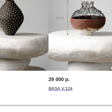
Запретграм
Telegram
Pinterest
ходу
29 000
р.
кинг
Договор-оферта
ВАЗА V.124
Политика конциденциальности