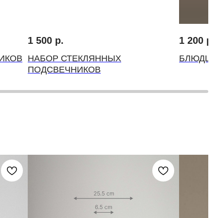
1 500
р.
1 200
р.
ИКОВ
НАБОР СТЕКЛЯННЫХ
БЛЮДЦЕ
ПОДСВЕЧНИКОВ