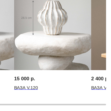
15 000
р.
2 400
р.
FLOWERNA ® Все права защищены
ВАЗА V.120
ВАЗА V.1
ИП Крылов Михаил Михайлович
ИНН 10509541560 ОГРН 314501832300035