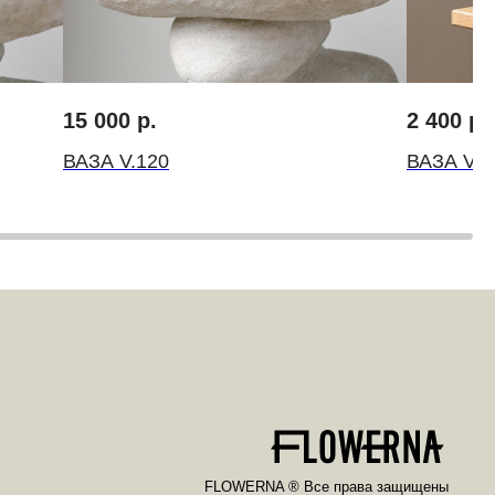
15 000
р.
2 400
р.
ВАЗА V.120
ВАЗА V.1
FLOWERNA ® Все права защищены
ИП Крылов Михаил Михайлович
ИНН 10509541560 ОГРН 314501832300035