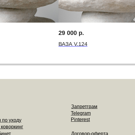
Запретграм
Telegram
29 000
р.
Pinterest
оду
инг
ВАЗА V.124
Договор-оферта
Политика конциденциальности