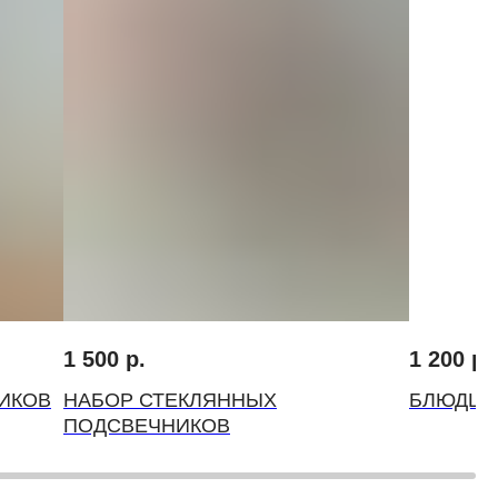
1 500
р.
1 200
р.
ИКОВ
НАБОР СТЕКЛЯННЫХ
БЛЮДЦЕ
ПОДСВЕЧНИКОВ