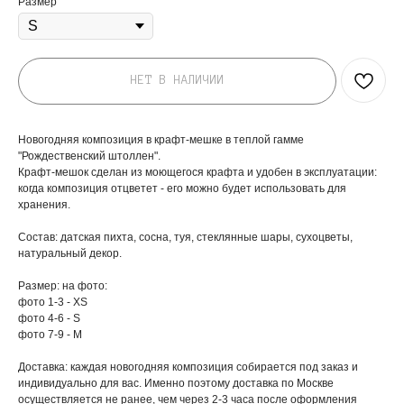
Размер
НЕТ В НАЛИЧИИ
Новогодняя композиция в крафт-мешке в теплой гамме
"Рождественский штоллен".
Крафт-мешок сделан из моющегося крафта и удобен в эксплуатации:
когда композиция отцветет - его можно будет использовать для
хранения.
Состав: датская пихта, сосна, туя, стеклянные шары, сухоцветы,
натуральный декор.
ДОБАВЬТЕ ПОДАРОК
Размер: на фото:
фото 1-3 - XS
фото 4-6 - S
фото 7-9 - M
Доставка: каждая новогодняя композиция собирается под заказ и
индивидуально для вас. Именно поэтому доставка по Москве
осуществляется не ранее, чем через 2-3 часа после оформления