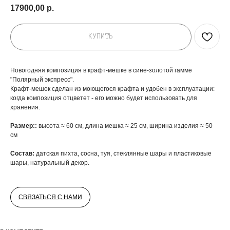
17900,00
р.
КУПИТЬ
Новогодняя композиция в крафт-мешке в сине-золотой гамме
"Полярный экспресс".
Крафт-мешок сделан из моющегося крафта и удобен в эксплуатации:
когда композиция отцветет - его можно будет использовать для
хранения.
ДОБАВЬТЕ ПОДАРОК
Размер::
высота ≈ 60 см, длина мешка ≈ 25 см, ширина изделия ≈ 50
см
Состав:
датская пихта, сосна, туя, стеклянные шары и пластиковые
шары, натуральный декор.
СВЯЗАТЬСЯ С НАМИ