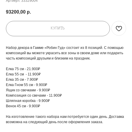
Артикул:
33329004
93200,00
р.
ДОБАВЬТЕ ПОДАРОК
КУПИТЬ
Набор декора в Гамме «Робин Гуд» состоит из 8 позиций. С помощью
композиций вы можете украсить все зоны в своем доме или подарить
часть композиций друзьям и близким на праздник.
Елка 75 см - 21.900₽
Елка 55 см - 11.900₽
Елка 35 см - 7.900₽
Елка Гном 55 см - 9.900₽
Ящик со свечками - 9.900₽
Композиция со свечами - 11.900₽
Шляпная коробка - 9.900₽
Венок 45 см - 9.900₽
На изготовление такого набора нам потребуется один день. Доставка
возможна на следующий день после оформления заказа.