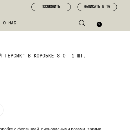
ПОЗВОНИТЬ
НАПИСАТЬ В TG
0
Й ПЕРСИК" В КОРОБКЕ S ОТ 1 ШТ.
оробке с форзицией, пионовидными розами, яркими