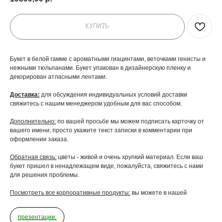
КУПИТЬ
Букет в белой гамме с ароматными гиацинтами, веточками генисты и
нежными тюльпанами. Букет упакован в дизайнерскую пленку и
декорирован атласными лентами.
Доставка:
для обсуждения индивидуальных условий доставки
свяжитесь с нашим менеджером удобным для вас способом.
Дополнительно:
по вашей просьбе мы можем подписать карточку от
вашего имени, просто укажите текст записки в комментарии при
оформлении заказа.
Обратная связь:
цветы - живой и очень хрупкий материал. Если ваш
букет пришел в ненадлежащем виде, пожалуйста, свяжитесь с нами
для решения проблемы.
Посмотреть все корпоративные продукты:
вы можете в нашей
ДОБАВЬТЕ ПОДАРОК
презентации.