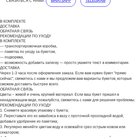
СВЯЗАТЬСЯ С НАМИ:
WHATSAPP
TELEGRAM
ДОБАВЬТЕ ПОДАРОК
В КОМПЛЕКТЕ
ДОСТАВКА
ОБРАТНАЯ СВЯЗЬ
РЕКОМЕНДАЦИИ ПО УХОДУ
В КОМПЛЕКТЕ
— транспортировочная коробка,
— памятка по уходу за букетом,
— подкормка,
— возможность добавить записку — просто укажите текст в комментарии.
ДОСТАВКА
Через 1-3 часа после оформления заказа. Если вам нужен букет "прямо
сейчас", свяжитесь с нами и мы предложим вам варианты букетов, которые
сможем доставить быстрее всего.
ОБРАТНАЯ СВЯЗЬ
Цветы – живой и очень хрупкий материал. Если ваш букет пришел в
ненадлежащем виде, пожалуйста, свяжитесь с нами для решения проблемы.
ВЫБЕРИТЕ ВАЗУ
РЕКОМЕНДАЦИИ ПО УХОДУ
1. Снимите красивую упаковку с букета;
2. Переставьте его из аквабокса в вазу с проточной прохладной водой,
добавьте удобрение из пакетика;
3. Регулярно меняйте цветам воду и освежайте срез острым ножом или
секатором;