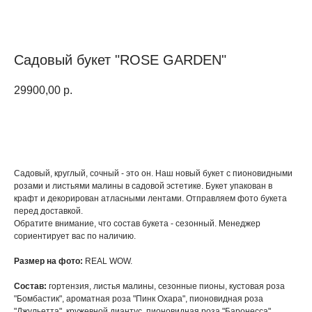
Садовый букет "ROSE GARDEN"
29900,00
р.
КУПИТЬ
Садовый, круглый, сочный - это он. Наш новый букет с пионовидными
розами и листьями малины в садовой эстетике. Букет упакован в
крафт и декорирован атласными лентами. Отправляем фото букета
перед доставкой.
Обратите внимание, что состав букета - сезонный. Менеджер
сориентирует вас по наличию.
Размер на фото:
REAL WOW.
Состав:
гортензия, листья малины, сезонные пионы, кустовая роза
"Бомбастик", ароматная роза "Пинк Охара", пионовидная роза
"Джульетта", кружевной диантус, пионовидная роза "Баронесса".