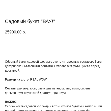
Садовый букет "ВАУ!"
25900,00
р.
КУПИТЬ
Сборный букет садовой формы с очень интересным составом. Букет
декорирован атласными лентами. Отправляем фото букета перед
доставкой.
Размер на фото:
REAL WOW
Состав:
ранункулюсы, цветущие ветки, каллы, амми, сирень,
дельфиниум, кружевной диантус, эрингиум.
ВАЖНО!
Особенность садовой коллекции в том, что все букеты и композиции
мы собираем из сезонных цветов, поэтому состав может быть