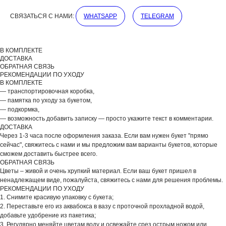
ДОБАВЬТЕ ПОДАРОК
СВЯЗАТЬСЯ С НАМИ:
WHATSAPP
TELEGRAM
В КОМПЛЕКТЕ
ДОСТАВКА
ОБРАТНАЯ СВЯЗЬ
РЕКОМЕНДАЦИИ ПО УХОДУ
В КОМПЛЕКТЕ
— транспортировочная коробка,
— памятка по уходу за букетом,
— подкормка,
— возможность добавить записку — просто укажите текст в комментарии.
ДОСТАВКА
Через 1-3 часа после оформления заказа. Если вам нужен букет "прямо
сейчас", свяжитесь с нами и мы предложим вам варианты букетов, которые
сможем доставить быстрее всего.
ОБРАТНАЯ СВЯЗЬ
Цветы – живой и очень хрупкий материал. Если ваш букет пришел в
ВЫБЕРИТЕ ВАЗУ
ненадлежащем виде, пожалуйста, свяжитесь с нами для решения проблемы.
РЕКОМЕНДАЦИИ ПО УХОДУ
1. Снимите красивую упаковку с букета;
2. Переставьте его из аквабокса в вазу с проточной прохладной водой,
добавьте удобрение из пакетика;
3. Регулярно меняйте цветам воду и освежайте срез острым ножом или