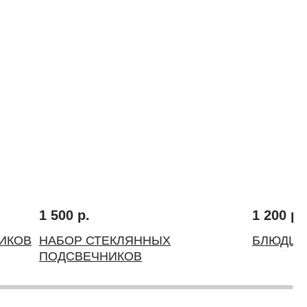
1 500
р.
1 200
р.
ИКОВ
НАБОР СТЕКЛЯННЫХ
БЛЮДЦЕ
ПОДСВЕЧНИКОВ