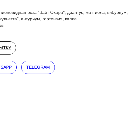
пионовидная роза "Вайт Охара", диантус, маттиола, вибурнум,
ульетта", антуриум, гортензия, калла.
ов
РЫТКУ
SAPP
TELEGRAM