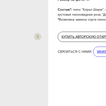
Состав*:
пион "Корал Шарм", 
кустовая пионовидная роза "Дж
*
Возможна замена сорта пион
КУПИТЬ АВТОРСКУЮ ОТК
СВЯЗАТЬСЯ С НАМИ:
WHAT