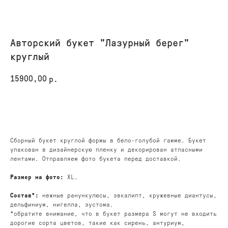
Авторский букет "Лазурный берег"
круглый
15900,00
р.
КУПИТЬ
Сборный букет круглой формы в бело-голубой гамме. Букет
упакован в дизайнерскую пленку и декорирован атласными
лентами. Отправляем фото букета перед доставкой.
Размер на фото:
XL.
Состав*:
нежные ранункулюсы, эвкалипт, кружевные диантусы,
дельфиниум, нигелла, эустома.
*обратите внимание, что в букет размера S могут не входить
дорогие сорта цветов, такие как сирень, антуриум,