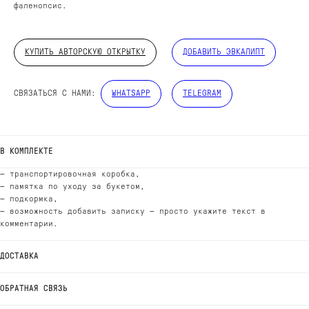
фаленопсис.
КУПИТЬ АВТОРСКУЮ ОТКРЫТКУ
ДОБАВИТЬ ЭВКАЛИПТ
ДОБАВЬТЕ ПОДАРОК
СВЯЗАТЬСЯ С НАМИ:
WHATSAPP
TELEGRAM
В КОМПЛЕКТЕ
— транспортировочная коробка,
— памятка по уходу за букетом,
— подкормка,
— возможность добавить записку — просто укажите текст в
комментарии.
ДОСТАВКА
ОБРАТНАЯ СВЯЗЬ