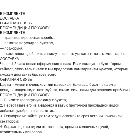
В КОМПЛЕКТЕ
ДОСТАВКА
ОБРАТНАЯ СВЯЗЬ
РЕКОМЕНДАЦИИ ПО УХОДУ
В КОМПЛЕКТЕ
— транспортировочная коробка,
— памятка по уходу за букетом,
— подкормка,
— возможность добавить записку — просто укажите текст в комментарии.
ДОСТАВКА
Через 1-3 часа после оформления заказа. Если вам нужен букет "прямо
сейчас", свяжитесь с нами и мы предложим вам варианты букетов, которые
сможем доставить быстрее всего.
ОБРАТНАЯ СВЯЗЬ
Цветы – живой и очень хрупкий материал. Если ваш букет пришел в
ненадлежащем виде, пожалуйста, свяжитесь с нами для решения проблемы.
ВЫБЕРИТЕ ВАЗУ
РЕКОМЕНДАЦИИ ПО УХОДУ
1. Снимите красивую упаковку с букета;
2. Переставьте его из аквабокса в вазу с проточной прохладной водой,
добавьте удобрение из пакетика;
3. Регулярно меняйте цветам воду и освежайте срез острым ножом или
секатором;
4. Держите цветы вдали от сквозняка, прямых солнечных лучей,
отопительных приборов;