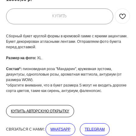
КУПИТЬ
Сборный букет круглой формы в кремовой гамме с яркими акцентами.
Букет декорирован атласными лентами. Отправляем фото букета
перед доставкой.
Размер на фото:
XL.
Состав*:
пионовидная роза "Мандарин", кружевная эустома,
диаунтусы, одноголовые розы, ароматная маттиола, антуриум (от
размера WOW).
*обратите внимание, что в букет размера S могут не входить дорогие
сорта цветов, такие как сирень, антуриум, фаленопсис.
КУПИТЬ АВТОРСКУЮ ОТКРЫТКУ
СВЯЗАТЬСЯ С НАМИ:
WHATSAPP
TELEGRAM
ДОБАВЬТЕ ПОДАРОК