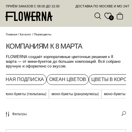
ПРИЁМ ЗАКАЗОВ С 08.00 ДО 22.00
ДОСТАВКА ПО МОСКВЕ И МО 24/7
ПОЗВО
0
КОМПАНИЯМ К 8 МАРТА
Главная
/
Каталог
/
Первоцветы
FLOWERNA создаёт корпоративные цветочные решения к 8
марта — от мини-букетов до больших композиций. Всё собрано
вручную и оформлено со вкусом.
ОЧНАЯ ПОДПИСКА
ОКЕАН ЦВЕТОВ
ЦВЕТЫ В КОРОБ
моно-букеты (тюльпаны)
моно-букеты (ранункулюсы)
моно-букеты (ро
Фильтры