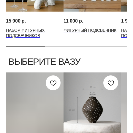
ИП Крылов Михаил Михайлович
Договор-оферта
ИНН 10509541560
ОГРН 314501832300035
Политика конциденциальности
15 900
р.
11 000
р.
1 990
НАБОР ФИГУРНЫХ
ФИГУРНЫЙ ПОДСВЕЧНИК
НАБО
ПОДСВЕЧНИКОВ
ПОДС