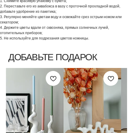
1. Снимите красивую упаковку с букета;
2. Переставьте его из аквабокса в вазу с проточной прохладной водой,
добавьте удобрение из пакетика;
3. Регулярно меняйте цветам воду и освежайте срез острым ножом или
секатором;
4. Держите цветы вдали от сквозняка, прямых солнечных лучей,
отопительных приборов;
5. Не используйте для подрезания цветов ножницы.
О нас
Авторские букеты
Вакансии
Моно-букеты
Цветочный коворкинг
Свадебные букеты
Компаниям
Корзины цветов
Доставка
Шляпные коробки с цветами
Личный кабинет
Инструкция по уходу
Контакты
Запретграм
Telegram
Pinterest
FLOWERNA ® Все права защищены